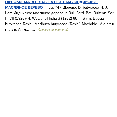
DIPLOKNEMA BUTYRACEA H. J. LAM - ИНДИЙСКОЕ
МАСЛЯНОЕ ДЕРЕВО
— см. 747. Дерево. D. butyracea H. J.
Lam Индийское масляное дерево in Bull. Jard. Bot. Buitenz. Ser.
III VII (1925)44. Wealth of India 3 (1952) 88, f. S у n. Bassia
butyracea Roxb.; Madhuca butyracea (Roxb.) Macbride. М е с т н.
н а з в. Англ.… …
Справочник растений