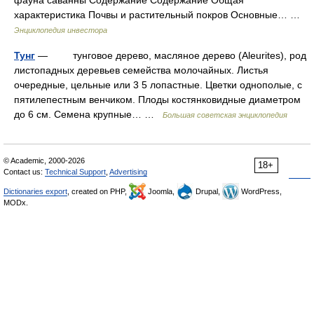
фауна саванны Содержание Содержание Общая
характеристика Почвы и растительный покров Основные… …
Энциклопедия инвестора
Тунг
— тунговое дерево, масляное дерево (Aleurites), род
листопадных деревьев семейства молочайных. Листья
очередные, цельные или 3 5 лопастные. Цветки однополые, с
пятилепестным венчиком. Плоды костянковидные диаметром
до 6 см. Семена крупные… …
Большая советская энциклопедия
© Academic, 2000-2026
18+
Contact us:
Technical Support
,
Advertising
Dictionaries export
, created on PHP,
Joomla,
Drupal,
WordPress,
MODx.