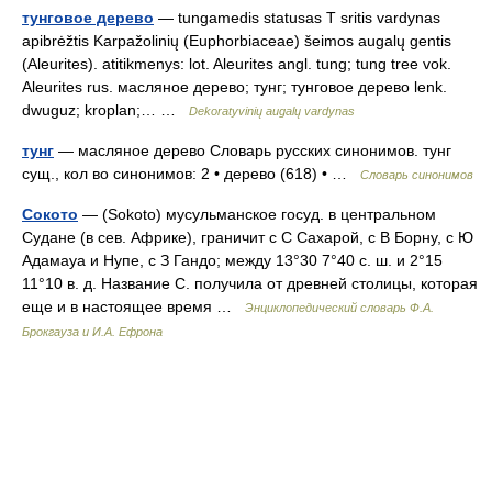
тунговое дерево
— tungamedis statusas T sritis vardynas
apibrėžtis Karpažolinių (Euphorbiaceae) šeimos augalų gentis
(Aleurites). atitikmenys: lot. Aleurites angl. tung; tung tree vok.
Aleurites rus. масляное дерево; тунг; тунговое дерево lenk.
dwuguz; kroplan;… …
Dekoratyvinių augalų vardynas
тунг
— масляное дерево Словарь русских синонимов. тунг
сущ., кол во синонимов: 2 • дерево (618) • …
Словарь синонимов
Сокото
— (Sokoto) мусульманское госуд. в центральном
Судане (в сев. Африке), граничит с С Сахарой, с В Борну, с Ю
Адамауа и Нупе, с З Гандо; между 13°30 7°40 с. ш. и 2°15
11°10 в. д. Название С. получила от древней столицы, которая
еще и в настоящее время …
Энциклопедический словарь Ф.А.
Брокгауза и И.А. Ефрона