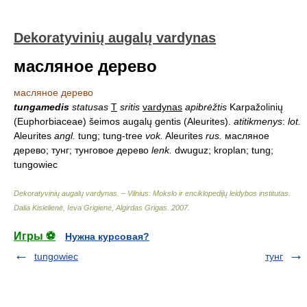
Dekoratyvinių augalų vardynas
масляное дерево
масляное дерево
tungamedis
statusas
T
sritis
vardynas
apibrėžtis
Karpažolinių
(Euphorbiaceae) šeimos augalų gentis (Aleurites).
atitikmenys
:
lot.
Aleurites
angl.
tung; tung-tree
vok.
Aleurites
rus.
масляное
дерево; тунг; тунговое дерево
lenk.
dwuguz; kroplan; tung;
tungowiec
Dekoratyvinių augalų vardynas. – Vilnius: Mokslo ir enciklopedijų leidybos institutas
.
Dalia Kisielienė, Ieva Grigienė, Algirdas Grigas
.
2007
.
Игры ⚽
Нужна курсовая?
tungowiec
тунг